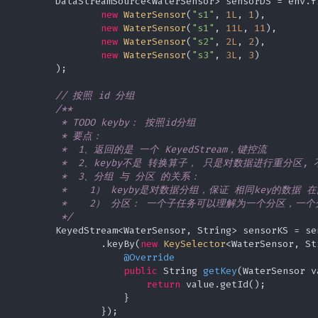
        DataStreamSource<WaterSensor> sensorDS = env.fr
Window Reduce
new
WaterSensor
(
"s1"
, 
1L
, 
1
),

TableStream
随机排序的一种优化实现
Window Join
StateBackend
new
WaterSensor
(
"s1"
, 
11L
, 
11
),

new
WaterSensor
(
"s2"
, 
2L
, 
2
),

new
WaterSensor
(
"s3"
, 
3L
, 
3
)

StateTTL
        );

// 按照 id 分组
/**

         * TODO keyby： 按照id分组

         * 要点：

         *  1、返回的是 一个 KeyedStream，键控流

         *  2、keyby不是 转换算子， 只是对数据进行重分区,
         *  3、分组 与 分区 的关系：

         *    1） keyby是对数据分组，保证 相同key的数据
         *    2） 分区： 一个子任务可以理解为一个分区，
         */
        KeyedStream<WaterSensor, String> sensorKS = sen
                .keyBy(
new
KeySelector
<WaterSensor, St
@Override
public
 String 
getKey
(WaterSensor v
return
 value.getId();

                    }

                });
