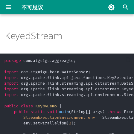
不可思议
键
入
KeyedStream
从 Collection 中读取
Filter
CheckpointConfig
Custom
Count Window
Keyed Aggregating State
Operator Chain
自定义
AggregateFunction
通过 SideOutput 分流
ProcessAllWindowTopN
PartitionCustom
Demo
Connect
ProxySQL 实战
Flink 面试题
常用工具
Redis Big Key 问题
以
开
从自定义的 Source 中读取
FlatMap
Kafka to Kafka
空闲等待时间
Time Window
Keyed List State
Slot Sharing Group
写入 File
从 DataGen Source 到 Print
通过 filter 分流
KeyedProcessFunctionTopN
Parition
ConnectKeyBy
常用文档
SQLite UDF 及 UDAF 的实现
package
 com.atguigu.aggreagte;

Sink
始
从 DataGenerator 读取
Map
Savepoint
Interval Join
Window Aggregate
Keyed Map State
Word Count Batch
写入 Kafka
KeyedProcessTimer
Union
Scrapy 爬取在行数据
import
搜
从 Kafka Source 到 MySQL
import
import
Sink
从 File 读取
RichFunction
Interval Join With Late
Window Aggregate And
Keyed Reducing State
Word Count Stream
写入 MySQL
SideOutput
URL Decode 的实现原理
索
import
Process
import
 org.apache.flink.streaming.api.environment.Stre
ScalarFunction
从 Kafka 读取
Late
Keyed Value State
Word Count Stream
WebTorrent 下载磁力链接工
Window API
Unbounded
具
public
class
KeybyDemo
 {

public
static
void
main
(String[] args)
throws
 Exce
TableAggregateFunction
Flink MySQL CDC
MonoWatermark
Operator Broadcast State
StreamExecutionEnvironment
env
=
 StreamExecuti
Window Process
测试驱动开发 TDD(Test
        env.setParallelism(
2
);

TableFunction
Driven Development)
从 Socket 读取
乱序
Operator List State