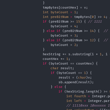
                    }

                    tmpBytes[countHex] = v;

int
byteCount
=
1
;

int
preBitNum
=
 tmpBytes[
0
] >> 
4
; 
if
 (preBitNum >= 
15
) { 
// 1111
                        byteCount = 
4
;

                    } 
else
if
 (preBitNum >= 
14
) {  
// 
                        byteCount = 
3
;

                    } 
else
if
 (preBitNum >= 
12
) {  
// 
                        byteCount = 
2
;

                    }

                    hexString += s.substring(i + 
1
, i 
                    countHex += 
1
;

if
 (byteCount == countHex) {

char
 result;

if
 (byteCount == 
1
) {

                            result = (
char
)v;

                            sb.append(result);

                        } 
else
 {

if
 (hexString.length() >= 
int
fourth
=
 Integer.p
int
left
=
 Integer.par
// 11110xxx 10xxxxxx 1