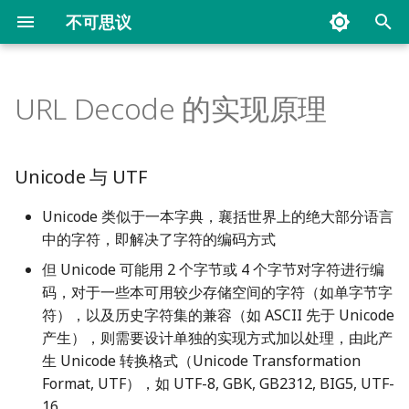
不可思议
键
入
URL Decode 的实现原理
Flink
ProxySQL 实战
Flink 面试题
常用工具
Unicode 与 UTF
1. Source
以
开
常用文档
Unicode 和 UTF-8 之间的转
10. transform
Unicode 与 UTF
换关系表
始
11. Checkpoint
Unicode 类似于一本字典，襄括世界上的绝大部分语言
搜
Unicode 和 UTF-16 转换算法
中的字符，即解决了字符的编码方式
12. Watermark
索
但 Unicode 可能用 2 个字节或 4 个字节对字符进行编
URL Decode 的代码实现
码，对于一些本可用较少存储空间的字符（如单字节字
13. Window
符），以及历史字符集的兼容（如 ASCII 先于 Unicode
参考
产生），则需要设计单独的实现方式加以处理，由此产
14. State
生 Unicode 转换格式（Unicode Transformation
Format, UTF），如 UTF-8, GBK, GB2312, BIG5, UTF-
15. WordCountExample
16