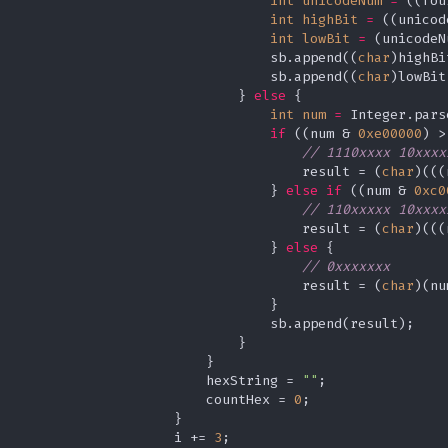
int
unicodeNum
=
 ((fou
int
highBit
=
 ((unicod
int
lowBit
=
 (unicodeN
                                sb.append((
char
)highBit
                                sb.append((
char
)lowBit)
                            } 
else
 {

int
num
=
 Integer.pars
if
 ((num & 
0xe00000
) >
// 1110xxxx 10xxxx
                                    result = (
char
)(((
                                } 
else
if
 ((num & 
0xc0
// 110xxxxx 10xxxx
                                    result = (
char
)(((
                                } 
else
 {

// 0xxxxxxx
                                    result = (
char
)(nu
                                }

                                sb.append(result);

                            }

                        }

                        hexString = 
""
;

                        countHex = 
0
;

                    }

                    i += 
3
;
