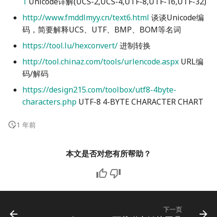
1
Unicode详解(UCS-2,UCS-4,UTF-8,UTF-16,UTF-32)
http://www.fmddlmyy.cn/text6.html
谈谈Unicode编
码，简要解释UCS、UTF、BMP、BOM等名词
https://tool.lu/hexconvert/
进制转换
http://tool.chinaz.com/tools/urlencode.aspx
URL编
码/解码
https://design215.com/toolbox/utf8-4byte-
characters.php
UTF-8 4-BYTE CHARACTER CHART
1 年前
本文是否对您有所帮助？
下一页