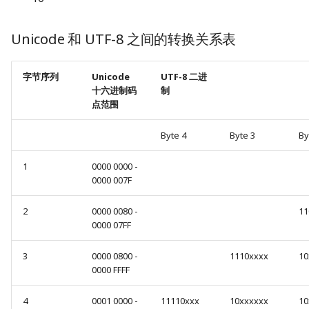
2. Sink
Unicode 和 UTF-8 之间的转换关系表
3. TableAPI
字节序列
Unicode
UTF-8 二进
4. 分流
十六进制码
制
点范围
5. Process
Byte 4
Byte 3
By
6. 分区
1
0000 0000 -
0000 007F
7. Env
2
0000 0080 -
11
8. Aggregate
0000 07FF
3
0000 0800 -
1110xxxx
10
9. Combine
0000 FFFF
4
0001 0000 -
11110xxx
10xxxxxx
10