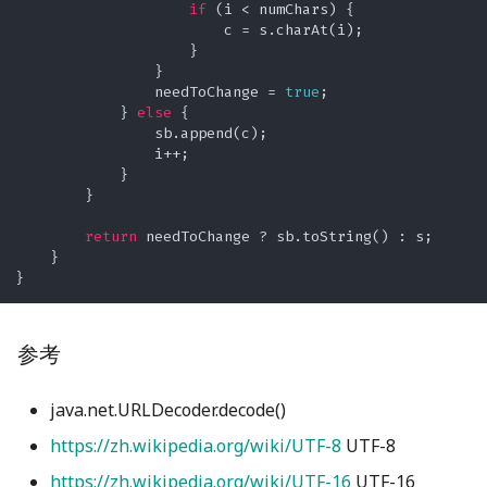
if
 (i < numChars) {

                        c = s.charAt(i);

                    }

                }

                needToChange = 
true
;

            } 
else
 {

                sb.append(c);

                i++;

            }

        }

return
 needToChange ? sb.toString() : s;

    }

参考
java.net.URLDecoder.decode()
https://zh.wikipedia.org/wiki/UTF-8
UTF-8
https://zh.wikipedia.org/wiki/UTF-16
UTF-16