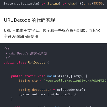
System.out.println(
new
String
(
new
char
[]{(
char
)
55356
, 
URL Decode 的代码实现
URL 只能由英文字母、数字和一些标点符号组成，而其它
字符必须编码后使用
/**

 * URL Decode 的实现原理

 */
public
class
UrlDecode
 {

public
static
void
main
(String[] args)
 {

String
str
=
"/controller/action?&wd=%F0%9F%8D
String
decodedStr
=
 urldecode(str);

        System.out.println(decodedStr);

    }
