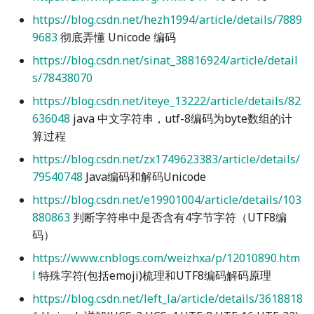
https://blog.csdn.net/hezh1994/article/details/7889
9683
彻底弄懂 Unicode 编码
https://blog.csdn.net/sinat_38816924/article/detail
s/78438070
https://blog.csdn.net/iteye_13222/article/details/82
636048
java 中文字符串，utf-8编码为byte数组的计
算过程
https://blog.csdn.net/zx1749623383/article/details/
79540748
Java编码和解码Unicode
https://blog.csdn.net/e19901004/article/details/103
880863
判断字符串中是否含有4字节字符（UTF8编
码）
https://www.cnblogs.com/weizhxa/p/12010890.htm
l
特殊字符(包括emoji)梳理和UTF8编码解码原理
https://blog.csdn.net/left_la/article/details/3618818