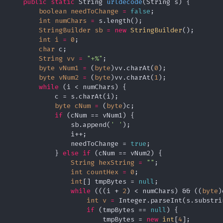
public
static
 String 
urldecode
(String s)
 {

boolean
needToChange
=
false
;

int
numChars
=
 s.length();

StringBuilder
sb
=
new
StringBuilder
();

int
i
=
0
;

char
 c;

String
vv
=
"+%"
;

byte
vNum1
=
 (
byte
)vv.charAt(
0
);

byte
vNum2
=
 (
byte
)vv.charAt(
1
);

while
 (i < numChars) {

            c = s.charAt(i);

byte
cNum
=
 (
byte
)c;

if
 (cNum == vNum1) {

                sb.append(
' '
);

                i++;

                needToChange = 
true
;

            } 
else
if
 (cNum == vNum2) {

String
hexString
=
""
;

int
countHex
=
0
;

int
[] tmpBytes = 
null
;

while
 (((i + 
2
) < numChars) && ((
byte
)
int
v
=
 Integer.parseInt(s.substri
if
 (tmpBytes == 
null
) {

                        tmpBytes = 
new
int
[
4
];
